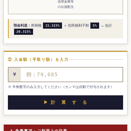
信用金庫等
の出資配当
預金利息：
所得税
＋ 住民税利子割
→ 合計
15.315%
5%
20.315%
② 入金額（手取り額）を入力
¥
※ 半角数字のみ入力してください（カンマは自動で付与されます）
▶ 計 算 す る
⚠ 免責事項・ご利用上の注意