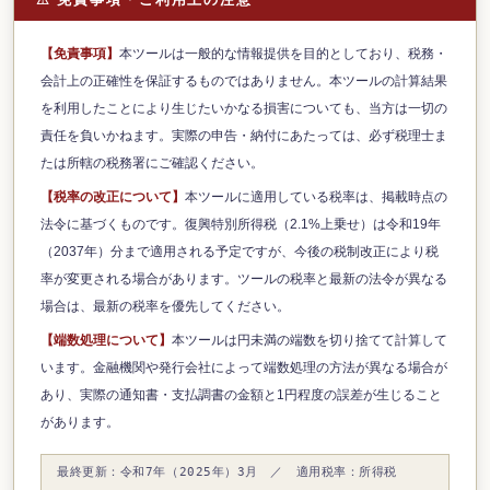
【免責事項】
本ツールは一般的な情報提供を目的としており、税務・
会計上の正確性を保証するものではありません。本ツールの計算結果
を利用したことにより生じたいかなる損害についても、当方は一切の
責任を負いかねます。実際の申告・納付にあたっては、必ず税理士ま
たは所轄の税務署にご確認ください。
【税率の改正について】
本ツールに適用している税率は、掲載時点の
法令に基づくものです。復興特別所得税（2.1%上乗せ）は令和19年
（2037年）分まで適用される予定ですが、今後の税制改正により税
率が変更される場合があります。ツールの税率と最新の法令が異なる
場合は、最新の税率を優先してください。
【端数処理について】
本ツールは円未満の端数を切り捨てて計算して
います。金融機関や発行会社によって端数処理の方法が異なる場合が
あり、実際の通知書・支払調書の金額と1円程度の誤差が生じること
があります。
最終更新：令和7年（2025年）3月 ／ 適用税率：所得税